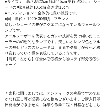
●サイズ： 高さ:約22cm 幅:約45cm 奥行:約25cm シェ
ードの 幅:直径約10.5cm 高さ:約15cm
●コンディション：全体的に良い状態です。
●国，年代： 1920~30年頃 フランス
珍しいシェードの先がスクエアになっているウォールラ
ンプです。
アールヌーボーを代表するガレの技術を受け継いだミュ
ーラーの幻想的なランプです。美しいオレンジ色とブル
ーの被せガラスのシェードは、まるで夕焼けが夜へと移
り変わっていく様を表現しているようです。
【写真・左から】①全体②③横から④ステイ部分⑤⑥シ
ェード
＊家具に関しましては、アンティークの商品ですので細
かなお直し等が必要になる物もございます。ご購入日即
日発送ができません。詳細や作業工程・日程などをこち