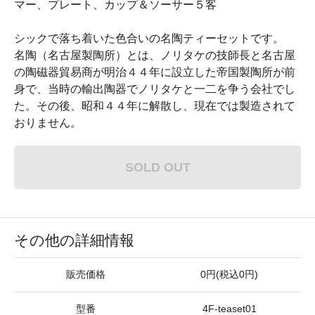
マー、プレート、カップ＆ソーサー５客
シックで落ち着いた色合いの名陶ティーセットです。
名陶（名古屋製陶所）とは、ノリタケの技師長と名古屋
の陶磁器貿易商が明治４４年に設立した帝国製陶所が前
身で、当時の輸出陶器でノリタケと一二を争う会社でし
た。その後、昭和４４年に解散し、現在では製造されて
おりません。
SOLD OUT
その他の詳細情報
販売価格
0円(税込0円)
型番
4F-teaset01