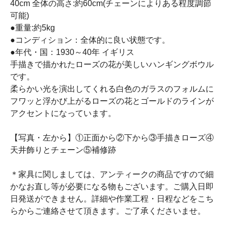
40cm 全体の高さ:約60cm(チェーンによりある程度調節
可能)
●重量:約5kg
●コンディション：全体的に良い状態です。
●年代・国：1930～40年 イギリス
手描きで描かれたローズの花が美しいハンギングボウル
です。
柔らかい光を演出してくれる白色のガラスのフォルムに
フワッと浮かび上がるローズの花とゴールドのラインが
アクセントになっています。
【写真・左から】①正面から②下から③手描きローズ④
天井飾りとチェーン⑤補修跡
＊家具に関しましては、アンティークの商品ですので細
かなお直し等が必要になる物もございます。ご購入日即
日発送ができません。詳細や作業工程・日程などをこち
らからご連絡させて頂きます。ご了承くださいませ。