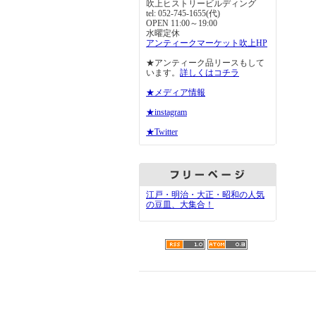
吹上ヒストリービルディング
tel: 052-745-1655(代)
OPEN 11:00～19:00
水曜定休
アンティークマーケット吹上HP
★アンティーク品リースもして
います。
詳しくはコチラ
★メディア情報
★instagram
★Twitter
江戸・明治・大正・昭和の人気
の豆皿、大集合！