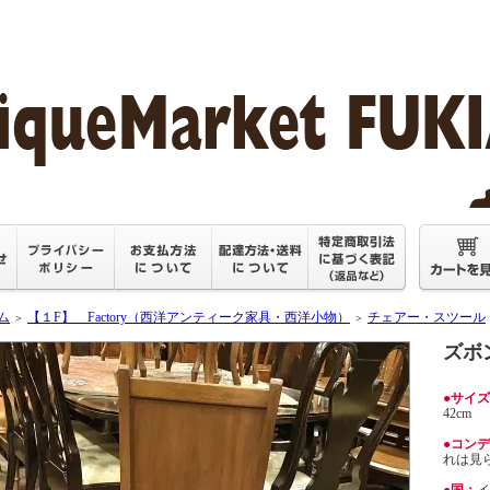
ム
【１F】 Factory（西洋アンティーク家具・西洋小物）
チェアー・スツール
＞
＞
ズボ
●サイ
42cm
●コン
れは見