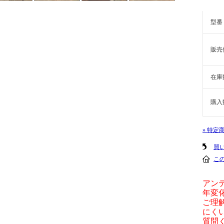
型番
販売
在庫
購入
» 特定
買
こ
アン
年変
ご理
にく
質問