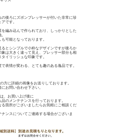
ギリス
れの後ろにズボンプレッサーが付いた非常に珍
ェアです。
藁を編み込んで作られており、しっかりとした
地。
しも可能となっております。
見るとシンプルで小粋なデザインですが後ろか
印象は大きく違って見え、プレッサー部分も相
スタイリッシュな印象です。
度で表情が変わる、とても趣のある逸品です。
望の方に詳細の画像をお送りしております。
にお問い合わせ下さい。
では、お買い上げ後に
品のメンテナンスを行っております。
る箇所がございましたらお気軽にご相談くだ
テナンスについてご連絡する場合がございま