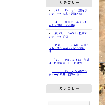
【５F】 Factory２（西洋ア
ンティーク家具・西洋小物）
【４F】 骨董屋 楽天（和
家具・陶器・和小物)
【東３F】 Le Ciel（西洋ア
ンティーク雑貨）
【西３F】 PINE&KITCHEN
（キッチン用品・パイン材家
具）
【２F】 JUNKSTYLE（和建
具・白磁食器・レトロ雑貨）
【１F】 Factory（西洋アン
ティーク家具・西洋小物）