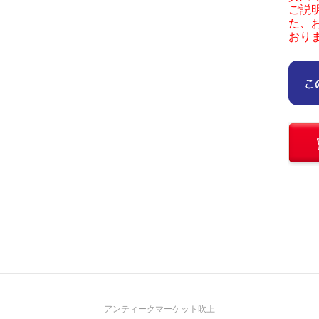
ご説
た、
おり
アンティークマーケット吹上