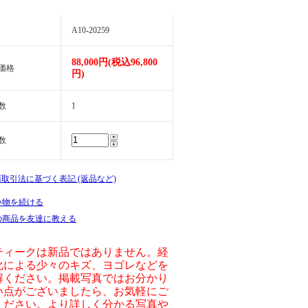
A10-20259
88,000円(税込96,800
価格
円)
数
1
数
商取引法に基づく表記 (返品など)
い物を続ける
の商品を友達に教える
ティークは新品ではありません。経
化による少々のキズ、ヨゴレなどを
解ください。掲載写真ではお分かり
い点がございましたら、お気軽にご
ください。より詳しく分かる写真や