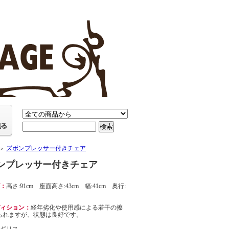
ズボンプレッサー付きチェア
＞
ンプレッサー付きチェア
ズ：
高さ:91cm 座面高さ:43cm 幅:41cm 奥行:
ディション：
経年劣化や使用感による若干の擦
られますが、状態は良好です。