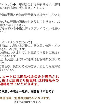
ディション◆ 布部分にシミがあります。無料
きな柄の布地に張り替えいたします。
画像は実際と色味が若干異なる場合がございま
望の方に詳細の画像をお送りしております。お
お問い合わせ下さい。
に写っている小物はディスプレイです。付属い
せん。
・メンテナンスについて】
家具は、お買い上げ後にご購入品の修理・メン
スを行っております。
に修理につきまして、お電話で内容をご連絡す
がございます
理からお渡しまで1～2週間ほどお時間を頂いて
すが、
の場合や、気になる点がございましたらお気軽
談ください。