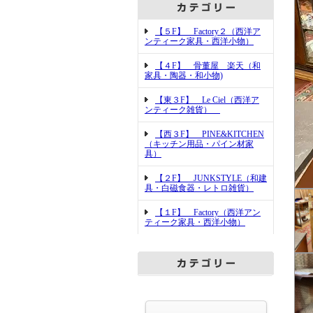
【５F】 Factory２（西洋ア
ンティーク家具・西洋小物）
【４F】 骨董屋 楽天（和
家具・陶器・和小物)
【東３F】 Le Ciel（西洋ア
ンティーク雑貨）
【西３F】 PINE&KITCHEN
（キッチン用品・パイン材家
具）
【２F】 JUNKSTYLE（和建
具・白磁食器・レトロ雑貨）
【１F】 Factory（西洋アン
ティーク家具・西洋小物）