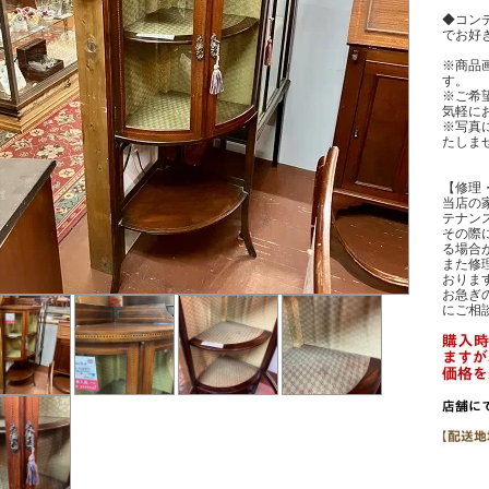
◆コン
でお好
※商品
す。
※ご希
気軽に
※写真
たしま
【修理
当店の
テナン
その際
る場合
また修
おりま
お急ぎ
にご相