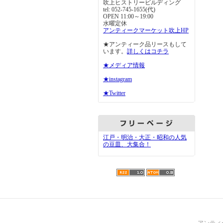
吹上ヒストリービルディング
tel: 052-745-1655(代)
OPEN 11:00～19:00
水曜定休
アンティークマーケット吹上HP
★アンティーク品リースもして
います。
詳しくはコチラ
★メディア情報
★instagram
★Twitter
江戸・明治・大正・昭和の人気
の豆皿、大集合！