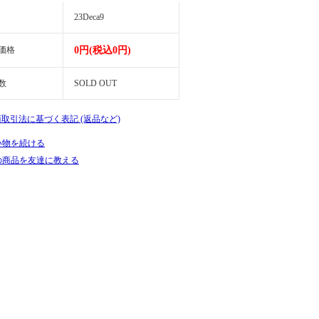
23Deca9
価格
0円(税込0円)
数
SOLD OUT
商取引法に基づく表記 (返品など)
い物を続ける
の商品を友達に教える