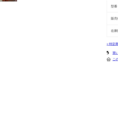
型番
販売
在庫
» 特定
買
こ