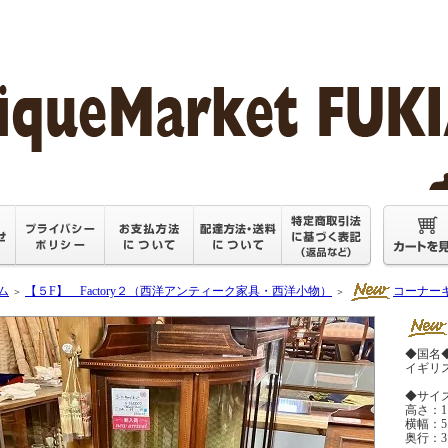
ム
【５F】 Factory２（西洋アンティーク家具・西洋小物）
コーナー
＞
＞
◆国名
イギリ
◆サイ
高さ：1 
横幅：5 
奥行：3 