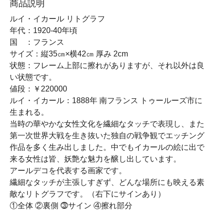
商品説明
ルイ・イカール リトグラフ
年代：1920-40年頃
国 ：フランス
サイズ：縦35㎝×横42㎝ 厚み 2cm
状態：フレーム上部に擦れがありますが、それ以外は良
い状態です。
値段：￥220000
ルイ・イカール：1888年 南フランス トゥールーズ市に
生まれる。
当時の華やかな女性文化を繊細なタッチで表現し、また
第一次世界大戦を生き抜いた独自の戦争観でエッチング
作品を多く生み出しました。中でもイカールの絵に出で
来る女性は皆、妖艶な魅力を醸し出しています。
アールデコを代表する画家です。
繊細なタッチが主張しすぎず、どんな場所にも映える素
敵なリトグラフです。（右下にサインあり）
①全体 ②裏側 ⓷サイン ④擦れ部分